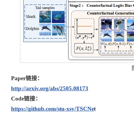
Paper链接：
http://arxiv.org/abs/2505.08173
Code链接：
https://github.com/stu-xsy/TSCNe
t