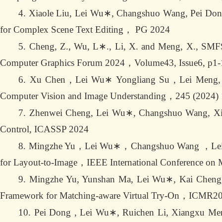
4. Xiaole Liu, Lei Wu∗, Changshuo Wang, Pei Dong
for Complex Scene Text Editing， PG 2024
5. Cheng, Z., Wu, L∗., Li, X. and Meng, X., SMFS
Computer Graphics Forum 2024，Volume43, Issue6, p1-
6. Xu Chen , Lei Wu∗ Yongliang Su , Lei Meng
Computer Vision and Image Understanding，245 (2024)
7. Zhenwei Cheng, Lei Wu∗, Changshuo Wang, Xia
Control, ICASSP 2024
8. Mingzhe Yu，Lei Wu∗，Changshuo Wang ，Lei M
for Layout-to-Image，IEEE International Conference on
9. Mingzhe Yu, Yunshan Ma, Lei Wu∗, Kai Cheng,
Framework for Matching-aware Virtual Try-On，ICMR2
10. Pei Dong , Lei Wu∗, Ruichen Li, Xiangxu Meng 