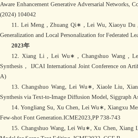
Aware Enhancement Generative Adversarial Networks, 
(2024) 104042
11. Lei Meng , Zhuang Qi∗ , Lei Wu, Xiaoyu Du 
Generalization and Local Personalization for Federate
2023年
12. Xiang Li , Lei Wu∗ , Changshuo Wang , Le
Synthesis， IJCAI International Joint Conference on Art
A)
13. Changshuo Wang, Lei Wu∗, Xiaole Liu, Xiang
Synthesis via Text-to-Image Diffusion Model, Siggraph 
14. Yongliang Su, Xu Chen, Lei Wu∗, Xiangxu Meng,
Few-shot Font Generation.ICME2023,PP 738-743
15. Changshuo Wang, Lei Wu∗, Xu Chen, Xiang Li