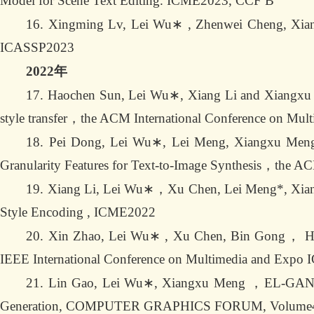
Model for Scene Text Editing. ICME2023, CCF B
16. Xingming Lv, Lei Wu∗ , Zhenwei Cheng, Xia
ICASSP2023
2022年
17. Haochen Sun, Lei Wu∗, Xiang Li and Xiangxu M
style transfer，the ACM International Conference on Mul
18. Pei Dong, Lei Wu∗, Lei Meng, Xiangxu Meng. D
Granularity Features for Text-to-Image Synthesis，the A
19. Xiang Li, Lei Wu∗，Xu Chen, Lei Meng*, Xiang
Style Encoding , ICME2022
20. Xin Zhao, Lei Wu∗ , Xu Chen, Bin Gong， Hig
IEEE International Conference on Multimedia and Expo
21. Lin Gao, Lei Wu∗, Xiangxu Meng ，EL-GAN: Ed
Generation, COMPUTER GRAPHICS FORUM, Volume41,