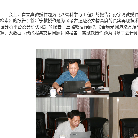
会上，崔立真教授作题为《众智科学与工程》的报告；孙宇清教授
检索》的报告；徐延宁教授作题为《考古遗迹及文物高度的真实再现技
据分析平台及分析优化》的报告；王璐教授作题为《全局光照渲染方法
算、大数据时代的服务交易问题》的报告；龚斌教授作题为《基于云计算