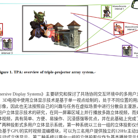
ti-user Immersive Display Systems》主要研究和探讨了共场协同
、3D电视中使用立体显示技术是基于单一视点绘制的，处于不同位置的用
影像，因此也无法按照自己的兴趣与任务在虚拟场景中进行分散自主漫游
用户立体显示技术的研究，在同一屏幕区域上并行播放多路立体视频，而
体视频，具有简单、方便、易操作、沉浸感强等优点，并在此基础上完成
了两种投影式多用户立体显示系统，第一种系统以三台一组的立体投影仪
基于GPU的实时视频混编模块，可以为三名用户提供独立的120Hz主
Hz主动式立体显示。第二种系统以两台一组的立体投影仪作为基本播放显