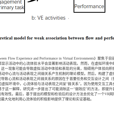
on between Flow Experience and Performance in Virtual En
都显示活动中的心流体验水平会显著影响活动表现。然而，在虚拟环境中
”。这一现象可能会导致虚拟活动中体验和表现的分离，阻碍用户体验向积
活动中心流与活动表现之间弱关系产生机制的理论模型。然后，构建了虚
发现导致心流和活动表现之间弱关系的原因在于首要任务和交互设计之间（
的虚拟环境中，心流体验与活动表现之间呈“弱关系”。因为使用交互工具
基于这一解释，研究进一步提出了可能消除这一“弱效应”的方法，即提升
的有效性。最后，基于提出的模型和检验后的设计方法去优化了一个VR网
何最大化地利用心流体验的积极影响提供了理论和实证基础。