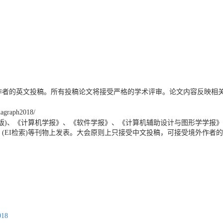
作者的英文投稿。所有投稿论文将接受严格的学术评审。论文内容反映相
graph2018/
版)、《计算机学报》、《软件学报》、《计算机辅助设计与图形学学报
(EI检索)等刊物上发表。大会原则上只接受中文投稿，可接受境外作者
018