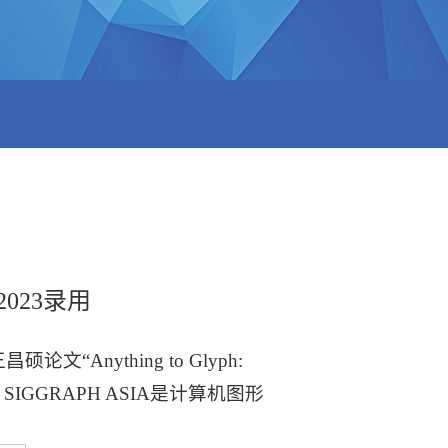
2023录用
“Anything to Glyph:
 accept）。SIGGRAPH ASIA是计算机图形