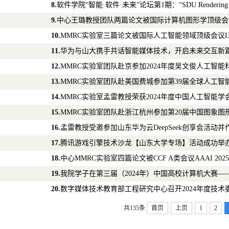
8.
软件学院“智能·软件·未来”论坛第1期：“SDU Renderin
9.
中心王璐教授团队两篇论文被国际计算机图形学顶级会议SI
10.
MMRC实验室三篇论文被国际人工智能领域顶级会议IJCA
11.
华为与山大携手共话智能媒体技术，开启未来交互新
12.
MMRC实验室团队赴京参加2024年度吴文俊人工智
13.
MMRC实验室团队赴美国费城参加第39届全球人工智能学术
14.
MMRC实验室孟雷教授荣获2024年度中国人工智能
15.
MMRC实验室团队赴浙江杭州参加第20届中国图象
16.
孟雷教授受邀参加山东华为云DeepSeek创享会活动
17.
腾讯游戏引擎技术沙龙【山东大学专场】活动成功举
18.
中心MMRC实验室四篇论文被CCF A类会议AAAI 202
19.
我院学子在第三届（2024年）中国高校计算机大赛
20.
数字媒体技术教育部工程研究中心召开2024年度技术
共135条
首页
上页
1
2